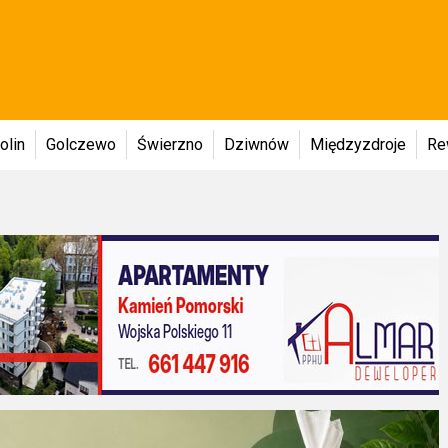
olin
Golczewo
Świerzno
Dziwnów
Międzyzdroje
Re