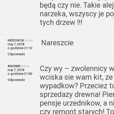
będą czy nie. Takie ale
narzeka, wszyscy je po
tych drzew !!!
KIEROWCA
mówi:
Nareszcie
maj 7, 2018
o godzinie 21:10
Odpowiedz
ANONIM
mówi:
Czy wy – zwolennicy wy
maj 7, 2018
o godzinie 21:00
wciska sie wam kit, ze
Odpowiedz
wypadkow? Przeciez tu
sprzedazy drewna! Pien
pensje urzednikow, a 
czy remont starych! To