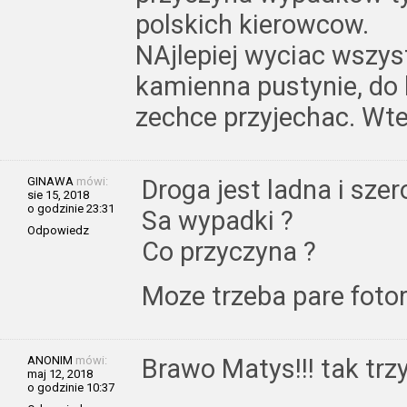
polskich kierowcow.
NAjlepiej wyciac wszyst
kamienna pustynie, do k
zechce przyjechac. Wte
GINAWA
mówi:
Droga jest ladna i szer
sie 15, 2018
o godzinie 23:31
Sa wypadki ?
Odpowiedz
Co przyczyna ?
Moze trzeba pare foto
ANONIM
mówi:
Brawo Matys!!! tak trz
maj 12, 2018
o godzinie 10:37