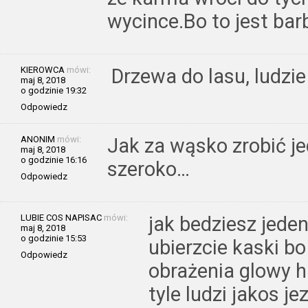
wycince.Bo to jest barb
KIEROWCA
mówi:
Drzewa do lasu, ludzie 
maj 8, 2018
o godzinie 19:32
Odpowiedz
ANONIM
mówi:
Jak za wąsko zrobić j
maj 8, 2018
o godzinie 16:16
szeroko…
Odpowiedz
LUBIE COS NAPISAC
mówi:
jak bedziesz jede
maj 8, 2018
o godzinie 15:53
ubierzcie kaski bo
Odpowiedz
obrażenia glowy
tyle ludzi jakos je