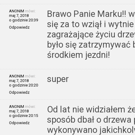
ANONIM
mówi:
Brawo Panie Marku!! w 
maj 7, 2018
o godzinie 20:39
się za to wziął i wytni
Odpowiedz
zagrażające życiu drze
było się zatrzymywać 
środkiem jezdni!
ANONIM
mówi:
super
maj 7, 2018
o godzinie 20:20
Odpowiedz
ANONIM
mówi:
Od lat nie widziałem ż
maj 7, 2018
o godzinie 20:15
sposób dbał o drzewa p
Odpowiedz
wykonywano jakichkol