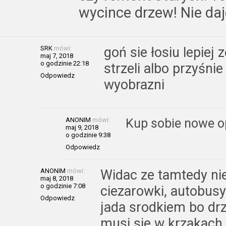
wycince drzew! Nie daj
SRK
mówi:
goń sie łosiu lepiej
maj 7, 2018
o godzinie 22:18
strzeli albo przyśni
Odpowiedz
wyobrazni
ANONIM
mówi:
Kup sobie nowe op
maj 9, 2018
o godzinie 9:38
Odpowiedz
ANONIM
mówi:
Widac ze tamtedy nie 
maj 8, 2018
o godzinie 7:08
ciezarowki, autobusy 
Odpowiedz
jada srodkiem bo dr
musi sie w krzakach