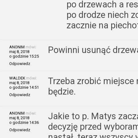
po drzewach a resz
po drodze niech 
zacznie na piecho
ANONIM
mówi:
Powinni usunąć drze
maj 8, 2018
o godzinie 15:25
Odpowiedz
WALDEK
mówi:
Trzeba zrobić miejsce
maj 8, 2018
o godzinie 14:51
będzie.
Odpowiedz
ANONIM
mówi:
Jakie to p. Matys zac
maj 8, 2018
o godzinie 14:36
decyzję przed wyboram
Odpowiedz
nastał, teraz wszyscy