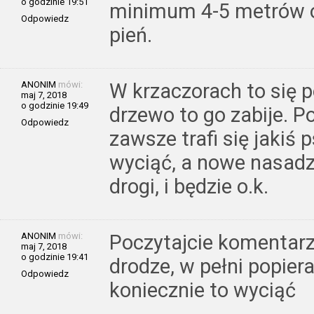
o godzinie 19:51
minimum 4-5 metrów o
Odpowiedz
pień.
ANONIM
mówi:
W krzaczorach to się po
maj 7, 2018
o godzinie 19:49
drzewo to go zabije. P
Odpowiedz
zawsze trafi się jakiś
wyciąć, a nowe nasadz
drogi, i będzie o.k.
ANONIM
mówi:
Poczytajcie komentarz
maj 7, 2018
o godzinie 19:41
drodze, w pełni popie
Odpowiedz
koniecznie to wyciąć