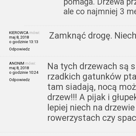
pomaga. Drzewa prz
ale co najmniej 3 me
KIEROWCA
mówi:
Zamknąć drogę. Niech
maj 8, 2018
o godzinie 13:13
Odpowiedz
ANONIM
mówi:
Na tych drzewach są si
maj 8, 2018
o godzinie 10:24
rzadkich gatunków pt
Odpowiedz
tam siadają, nocą moż
drzew!!! A pijak i głupe
lepiej niech na drzewie
rowerzystach czy spac