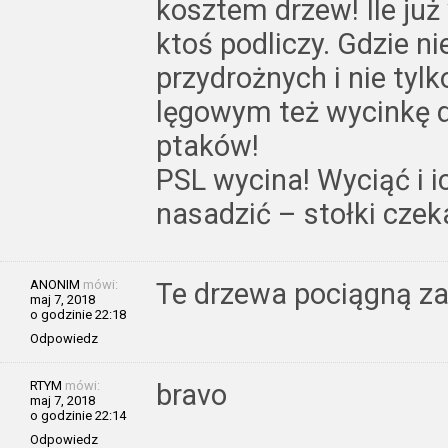
kosztem drzew! Ile już 
ktoś podliczy. Gdzie n
przydrożnych i nie tyl
lęgowym też wycinkę d
ptaków!
PSL wycina! Wyciąć i i
nasadzić – stołki czek
ANONIM
mówi:
Te drzewa pociągną za
maj 7, 2018
o godzinie 22:18
Odpowiedz
RTYM
mówi:
bravo
maj 7, 2018
o godzinie 22:14
Odpowiedz