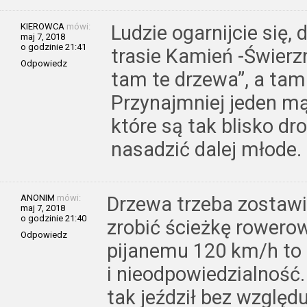
KIEROWCA
mówi:
Ludzie ogarnijcie się,
maj 7, 2018
o godzinie 21:41
trasie Kamień -Świerz
Odpowiedz
tam te drzewa”, a tam 
Przynajmniej jeden mą
które są tak blisko dr
nasadzić dalej młode.
ANONIM
mówi:
Drzewa trzeba zostawi
maj 7, 2018
o godzinie 21:40
zrobić ścieżkę rowerową
Odpowiedz
pijanemu 120 km/h to n
i nieodpowiedzialność.
tak jeździł bez względ