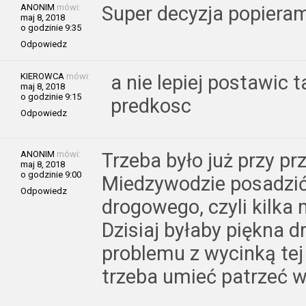
ANONIM
mówi:
Super decyzja popiera
maj 8, 2018
o godzinie 9:35
Odpowiedz
KIEROWCA
mówi:
a nie lepiej postawic 
maj 8, 2018
o godzinie 9:15
predkosc
Odpowiedz
ANONIM
mówi:
Trzeba było już przy pr
maj 8, 2018
o godzinie 9:00
Miedzywodzie posadzić
Odpowiedz
drogowego, czyli kilka 
Dzisiaj byłaby piękna d
problemu z wycinką tej 
trzeba umieć patrzeć w