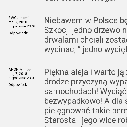
SWÓJ
mówi:
Niebawem w Polsce będ
maj 7, 2018
o godzinie 23:02
Szkocji jedno drzewo n
Odpowiedz
drwalami chcieli zost
wycinac, ” jedno wyci
ANONIM
mówi:
Piękna aleja i warto j
maj 7, 2018
o godzinie 23:01
drodze przyczyną wyp
Odpowiedz
samochodach! Wyciąć w
bezwypadkowo! A dla ś
pielęgnować takie pere
Starosta i jego wice ro