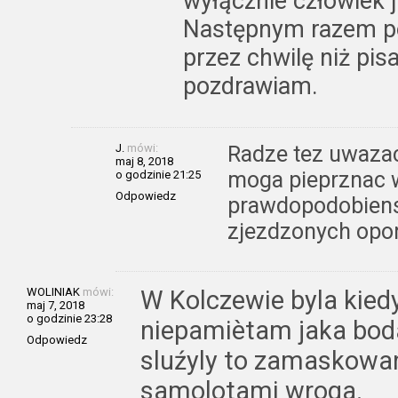
wyłącznie człowiek 
Następnym razem po
przez chwilę niż pisa
pozdrawiam.
J.
mówi:
Radze tez uwazac
maj 8, 2018
moga pieprznac 
o godzinie 21:25
Odpowiedz
prawdopodobiens
zjezdzonych opo
WOLINIAK
mówi:
W Kolczewie byla kied
maj 7, 2018
o godzinie 23:28
niepamiètam jaka boda
Odpowiedz
sluźyly to zamaskowani
samolotami wroga.