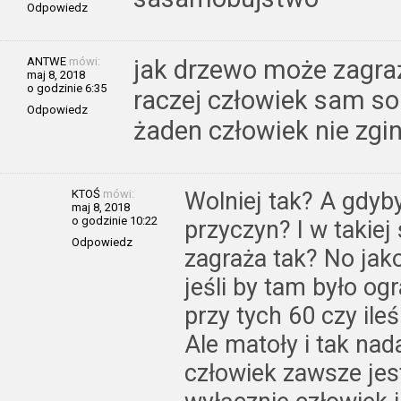
Odpowiedz
ANTWE
mówi:
jak drzewo może zagr
maj 8, 2018
o godzinie 6:35
raczej człowiek sam sob
Odpowiedz
żaden człowiek nie zgin
KTOŚ
mówi:
Wolniej tak? A gdyby
maj 8, 2018
o godzinie 10:22
przyczyn? I w takiej
Odpowiedz
zagraża tak? No jako
jeśli by tam było og
przy tych 60 czy ile
Ale matoły i tak nada
człowiek zawsze jest