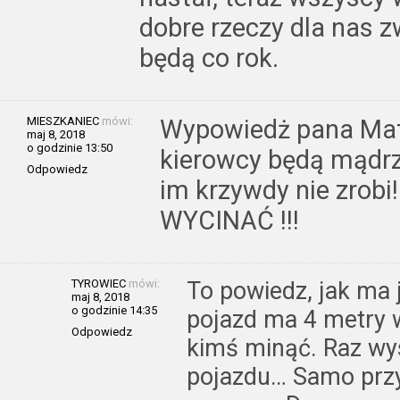
dobre rzeczy dla nas z
będą co rok.
MIESZKANIEC
mówi:
Wypowiedż pana Maty
maj 8, 2018
o godzinie 13:50
kierowcy będą mądrz
Odpowiedz
im krzywdy nie zro
WYCINAĆ !!!
TYROWIEC
mówi:
To powiedz, jak ma 
maj 8, 2018
o godzinie 14:35
pojazd ma 4 metry w
Odpowiedz
kimś minąć. Raz wy
pojazdu… Samo przyc