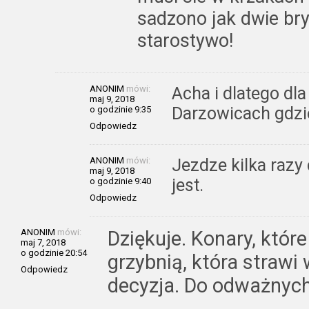
sadzono jak dwie bry
starostywo!
ANONIM
mówi:
Acha i dlatego dl
maj 9, 2018
Darzowicach gdzie
o godzinie 9:35
Odpowiedz
ANONIM
mówi:
Jezdze kilka razy 
maj 9, 2018
jest.
o godzinie 9:40
Odpowiedz
ANONIM
mówi:
Dziękuje. Konary, któ
maj 7, 2018
o godzinie 20:54
grzybnią, która strawi
Odpowiedz
decyzja. Do odważnych