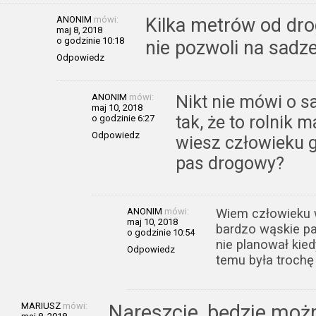
ANONIM
mówi:
Kilka metrów od drogi
maj 8, 2018
o godzinie 10:18
nie pozwoli na sadz
Odpowiedz
ANONIM
mówi:
Nikt nie mówi o sa
maj 10, 2018
tak, że to rolnik 
o godzinie 6:27
Odpowiedz
wiesz człowieku g
pas drogowy?
ANONIM
mówi:
Wiem człowieku w
maj 10, 2018
bardzo wąskie pa
o godzinie 10:54
nie planował kie
Odpowiedz
temu była trochę 
MARIUSZ
mówi:
Nareszcie, będzie moż