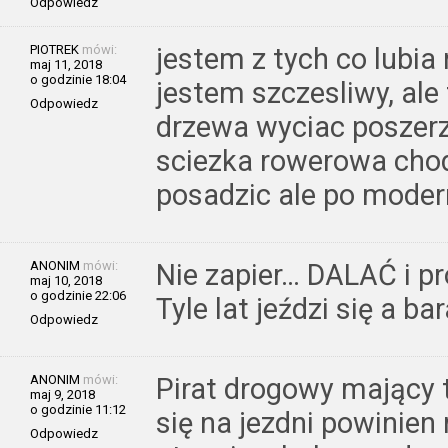
Odpowiedz
PIOTREK
mówi:
jestem z tych co lubia
maj 11, 2018
o godzinie 18:04
jestem szczesliwy, ale
Odpowiedz
drzewa wyciac poszerz
sciezka rowerowa chod
posadzic ale po modern
ANONIM
mówi:
Nie zapier… DALAĆ i pr
maj 10, 2018
o godzinie 22:06
Tyle lat jeździ się a ba
Odpowiedz
ANONIM
mówi:
Pirat drogowy mający 
maj 9, 2018
o godzinie 11:12
się na jezdni powinien
Odpowiedz