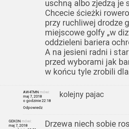
uschną albo zjedzą je 
Chcecie ścieżki rower
przy ruchliwej drodze 
miejscowe golfy „w diz
oddzieleni bariera oc
A na jesieni radni i st
przed wyborami jak ba
w końcu tyle zrobili dl
AW4TMN
mówi:
kolejny pajac
maj 7, 2018
o godzinie 22:18
Odpowiedz
GEKON
mówi:
Drzewa niech sobie rosn
maj 7, 2018