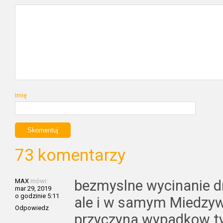
Imię
73 komentarzy
MAX
mówi:
bezmyslne wycinanie drz
mar 29, 2019
o godzinie 5:11
ale i w samym Miedzyw
Odpowiedz
przyczyna wypadkow ty