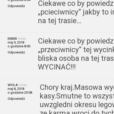
Ciekawe co by powiedzi
Odpowiedz
„pcieciwnicy” jakby to 
na tej trasie…
EMIIIIII
mówi:
Ciekawe co by powiedzi
maj 9, 2018
o godzinie 8:00
„przeciwnicy” tej wycin
Odpowiedz
bliska osoba na tej tras
WYCINAĆ!!!
WIOLA
mówi:
Chory kraj.Masowa wyc
maj 8, 2018
o godzinie 20:08
kasy.Smutne to wszyst
Odpowiedz
uwzgledni okresu leg
ze karma wroci do tyc