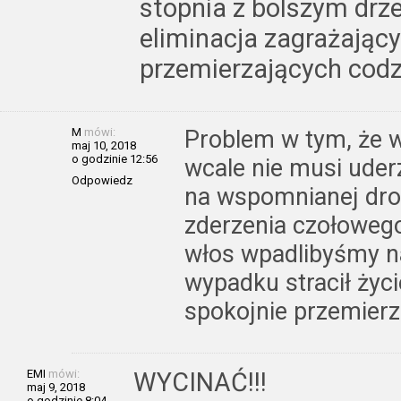
stopnia z bolszym dr
eliminacja zagrażając
przemierzających codzi
M
mówi:
Problem w tym, że 
maj 10, 2018
o godzinie 12:56
wcale nie musi uder
Odpowiedz
na wspomnianej dro
zderzenia czołowego
włos wpadlibyśmy na
wypadku stracił życi
spokojnie przemierza
EMI
mówi:
WYCINAĆ!!!
maj 9, 2018
o godzinie 8:04