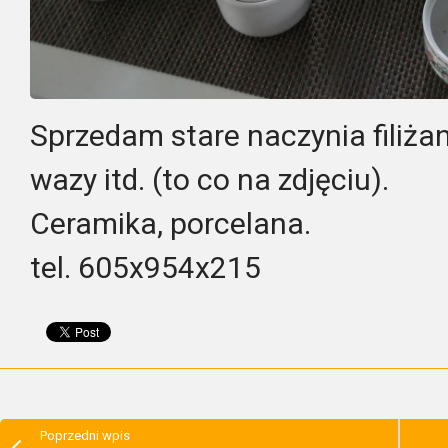
Sprzedam stare naczynia filiżank
wazy itd. (to co na zdjęciu).
Ceramika, porcelana.
tel. 605x954x215
Poprzedni wpis