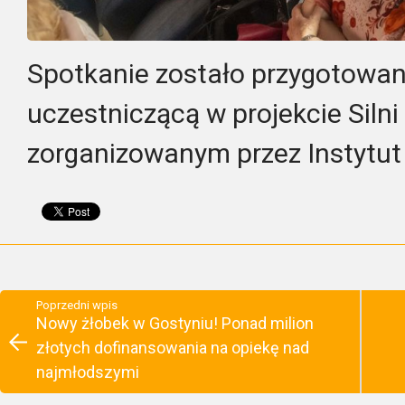
Spotkanie zostało przygotowan
uczestniczącą w projekcie Silni
zorganizowanym przez Instytut
Poprzedni wpis
Nowy żłobek w Gostyniu! Ponad milion
złotych dofinansowania na opiekę nad
najmłodszymi