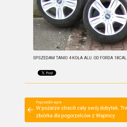
SPSZEDAM TANIO 4 KOŁA ALU. OD FORDA 18CAL
Poprzedni wpis
W pożarze stracili cały swój dobytek. Tr
zbiórka dla pogorzelców z Wapnicy