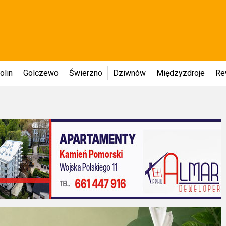
olin
Golczewo
Świerzno
Dziwnów
Międzyzdroje
Re