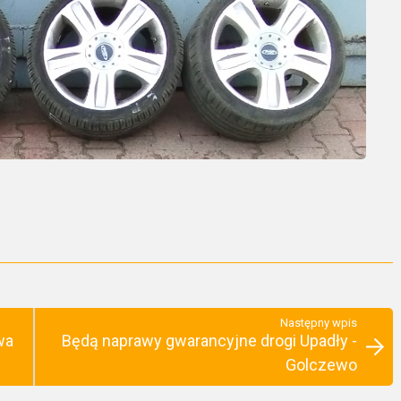
Następny wpis
wa
Będą naprawy gwarancyjne drogi Upadły -
Golczewo