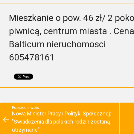
Mieszkanie o pow. 46 zł/ 2 poko
piwnicą, centrum miasta . Cena
Balticum nieruchomosci
605478161
Poprzedni wpis
Nowa Minister Pracy i Polityki Społecznej:
"Świadczenia dla polskich rodzin zostaną
utrzymane"