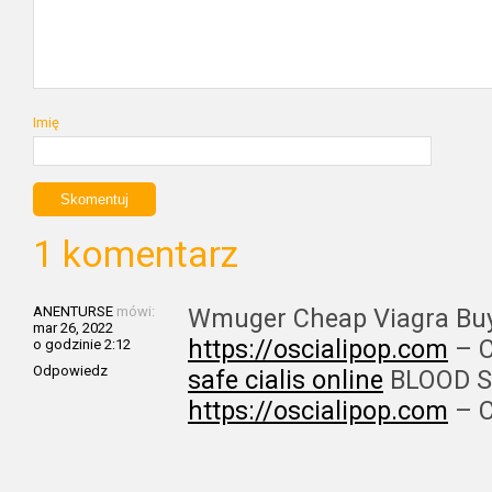
Imię
1 komentarz
ANENTURSE
mówi:
Wmuger Cheap Viagra Bu
mar 26, 2022
https://oscialipop.com
– C
o godzinie 2:12
Odpowiedz
safe cialis online
BLOOD S
https://oscialipop.com
– C