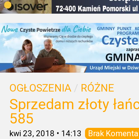
OGŁOSZENIA
/
RÓŻNE
Sprzedam złoty łańcu
585
kwi 23, 2018
•
14:13
Brak Komenta