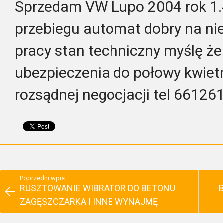
Sprzedam VW Lupo 2004 rok 1.
przebiegu automat dobry na nie
pracy stan techniczny myślę że
ubezpieczenia do połowy kwietn
rozsądnej negocjacji tel 66126
Poprzedni wpis
RUSZTOWANIE WIBRATOR DO BETONU
B
ZAGĘSZCZARKA I INNE WYNAJMĘ