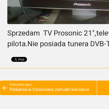
Sprzedam TV Prosonic 21″,tele
pilota.Nie posiada tunera DVB
Poprzedni wpis
Piekarnia w Dziwnowie zatrudni kierowce