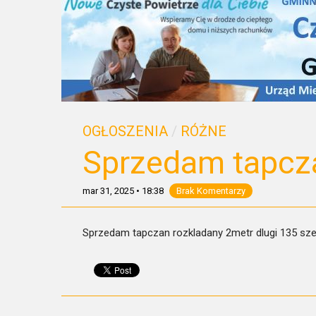
OGŁOSZENIA
/
RÓŻNE
Sprzedam tapcz
mar 31, 2025
•
18:38
Brak Komentarzy
Sprzedam tapczan rozkladany 2metr dlugi 135 szer