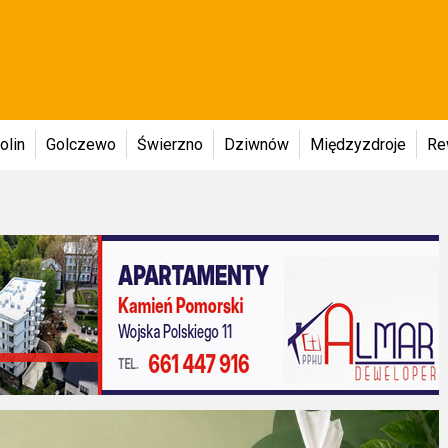
olin
Golczewo
Świerzno
Dziwnów
Międzyzdroje
Re