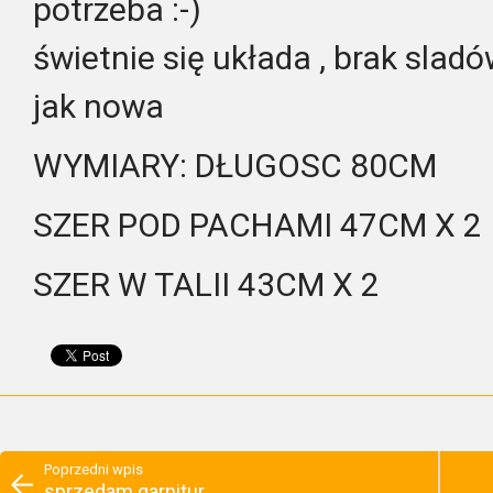
potrzeba :-)
świetnie się układa , brak slad
jak nowa
WYMIARY: DŁUGOSC 80CM
SZER POD PACHAMI 47CM X 2
SZER W TALII 43CM X 2
Poprzedni wpis
sprzedam garnitur