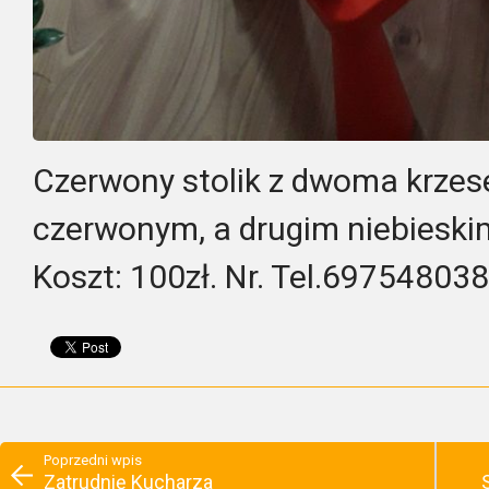
Czerwony stolik z dwoma krze
czerwonym, a drugim niebieskim
Koszt: 100zł. Nr. Tel.697548038
Poprzedni wpis
Zatrudnię Kucharza