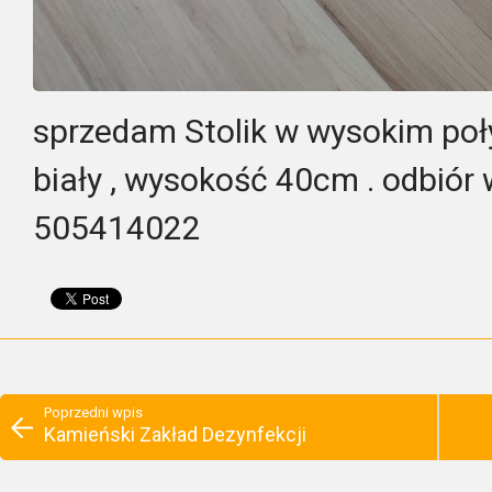
sprzedam Stolik w wysokim po
biały , wysokość 40cm . odbiór
505414022
Poprzedni wpis
Kamieński Zakład Dezynfekcji