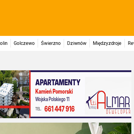
olin
Golczewo
Świerzno
Dziwnów
Międzyzdroje
Re