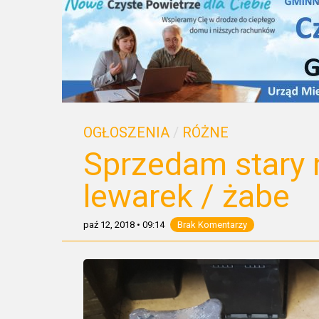
OGŁOSZENIA
/
RÓŻNE
Sprzedam stary 
lewarek / żabe
paź 12, 2018
•
09:14
Brak Komentarzy