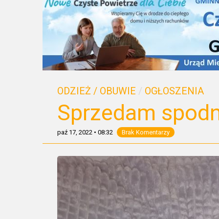
ODZIEŻ / OBUWIE
/
OGŁOSZENIA
Sprzedam spodni
paź 17, 2022
•
08:32
Brak Komentarzy