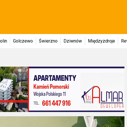
olin
Golczewo
Świerzno
Dziwnów
Międzyzdroje
Re