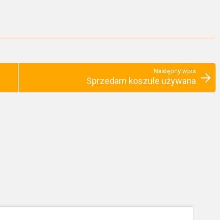
Następny wpis
Sprzedam koszule używana