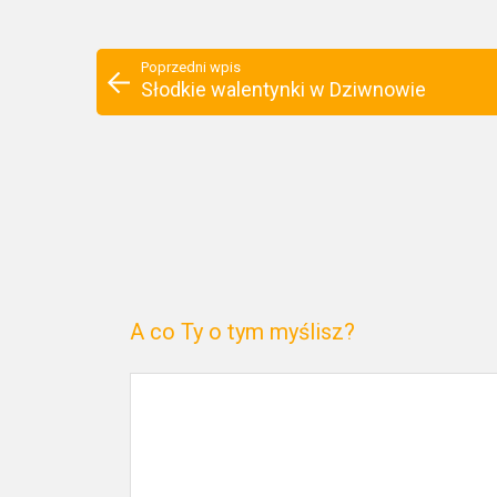
Poprzedni wpis
Słodkie walentynki w Dziwnowie
A co Ty o tym myślisz?