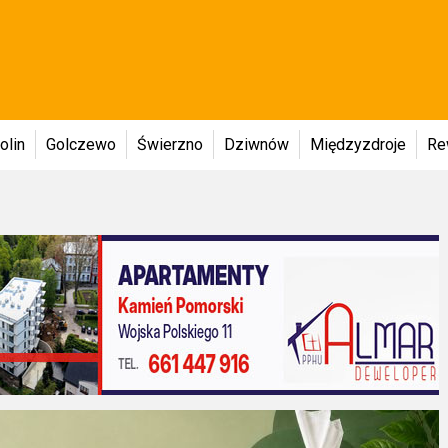
olin
Golczewo
Świerzno
Dziwnów
Międzyzdroje
Re