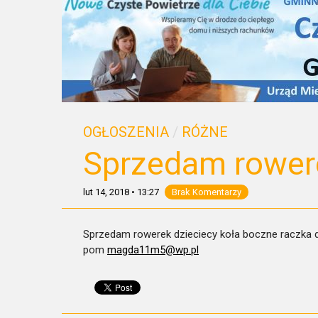
OGŁOSZENIA
/
RÓŻNE
Sprzedam rowere
lut 14, 2018
•
13:27
Brak Komentarzy
Sprzedam rowerek dzieciecy koła boczne raczka 
pom
magda11m5@wp.pl