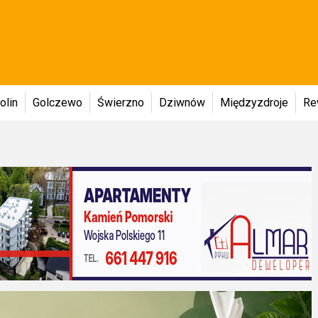
olin
Golczewo
Świerzno
Dziwnów
Międzyzdroje
Re