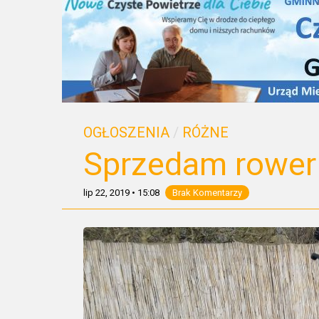
OGŁOSZENIA
/
RÓŻNE
Sprzedam rower 
lip 22, 2019
•
15:08
Brak Komentarzy