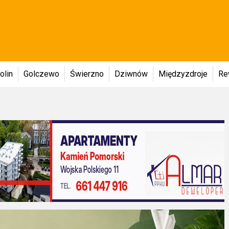
olin
Golczewo
Świerzno
Dziwnów
Międzyzdroje
Re