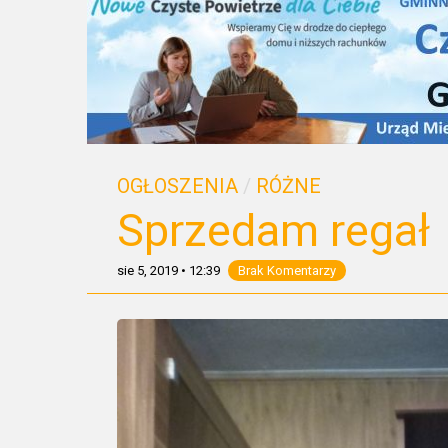
OGŁOSZENIA
/
RÓŻNE
Sprzedam regał
sie 5, 2019
•
12:39
Brak Komentarzy