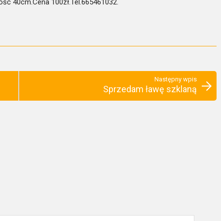
ść 40cm.Cena 100zł.Tel.665461032.
Następny wpis
Sprzedam ławę szklaną