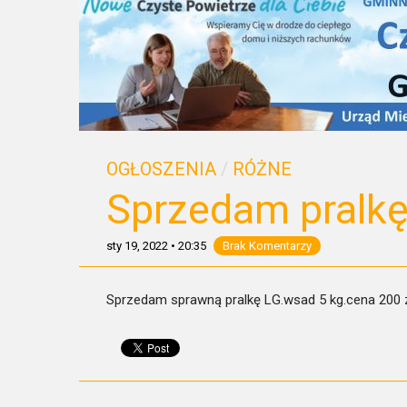
OGŁOSZENIA
/
RÓŻNE
Sprzedam pralk
sty 19, 2022
•
20:35
Brak Komentarzy
Sprzedam sprawną pralkę LG.wsad 5 kg.cena 200 z