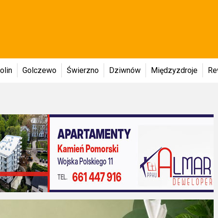
olin
Golczewo
Świerzno
Dziwnów
Międzyzdroje
Re