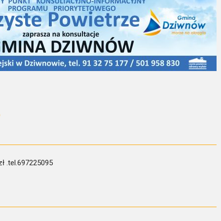
ę
ł .tel.697225095