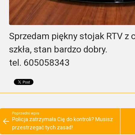
Sprzedam piękny stojak RTV z
szkła, stan bardzo dobry.
tel. 605058343
Poprzedni wpis
Policja zatrzymała Cię do kontroli? Musisz
przestrzegać tych zasad!