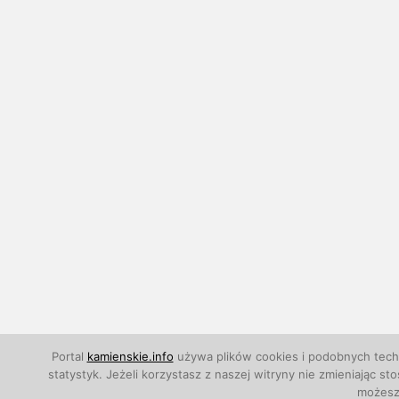
Portal
kamienskie.info
używa plików cookies i podobnych techn
statystyk. Jeżeli korzystasz z naszej witryny nie zmieniają
możesz 