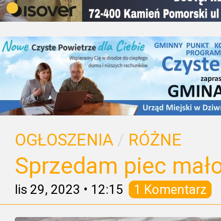
OGŁOSZENIA
/
RÓŻNE
Sprzedam piec mał
lis 29, 2023
•
12:15
1 Komentarz