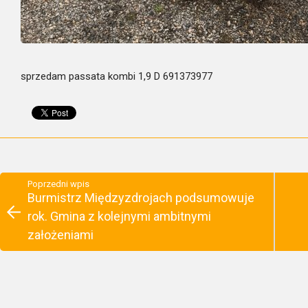
sprzedam passata kombi 1,9 D 691373977
Poprzedni wpis
Burmistrz Międzyzdrojach podsumowuje
rok. Gmina z kolejnymi ambitnymi
założeniami