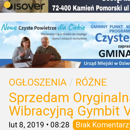
OGŁOSZENIA
/
RÓŻNE
Sprzedam Oryginaln
Wibracyjną Gymbit V
lut 8, 2019
•
08:28
Brak Komentarz