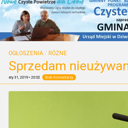
OGŁOSZENIA
/
RÓŻNE
Sprzedam nieużywan
sty 31, 2019
•
20:02
Brak Komentarzy