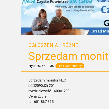
OGŁOSZENIA
/
RÓŻNE
Sprzedam monit
sty 8, 2024
•
19:35
Brak Komentarzy
Sprzedam monitor NEC
LCD2090UXi 20″
rozdzielczość 1600×1200
Cena 200 zł
tel. 601 867 315