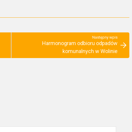
Następny wpis
Harmonogram odbioru odpadów
komunalnych w Wolinie