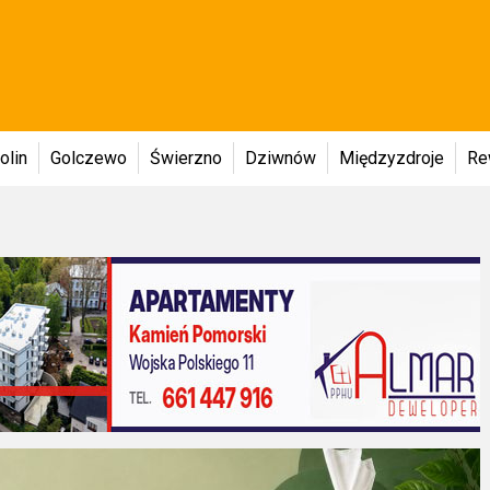
olin
Golczewo
Świerzno
Dziwnów
Międzyzdroje
Re