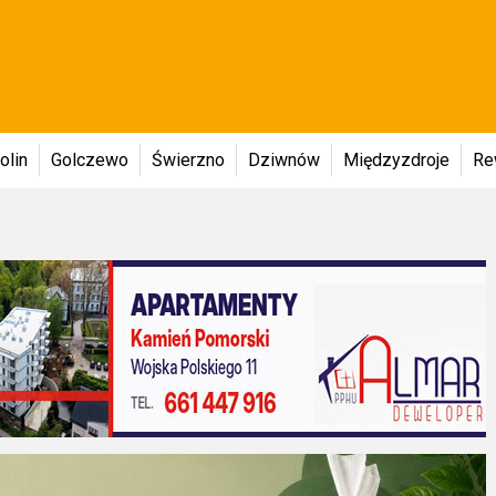
olin
Golczewo
Świerzno
Dziwnów
Międzyzdroje
Re