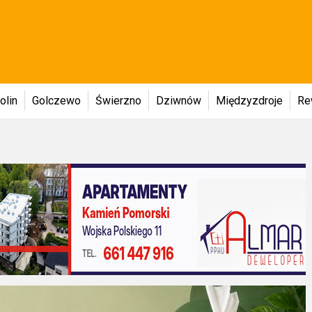
olin
Golczewo
Świerzno
Dziwnów
Międzyzdroje
Re