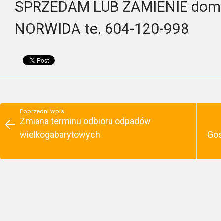
SPRZEDAM LUB ZAMIENIE dom o
NORWIDA te. 604-120-998
Poprzedni wpis
Zmiana terminu odbioru odpadów
wielkogabarytowych
Gos