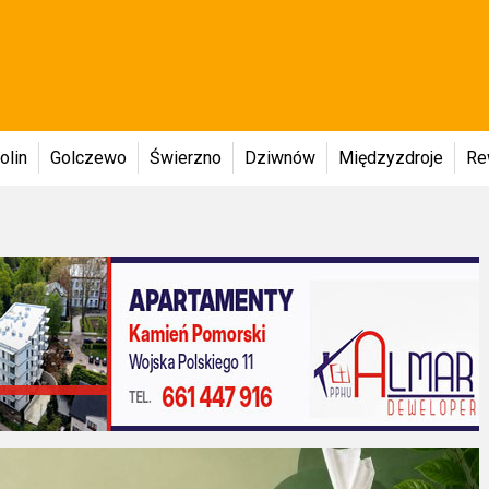
olin
Golczewo
Świerzno
Dziwnów
Międzyzdroje
Re