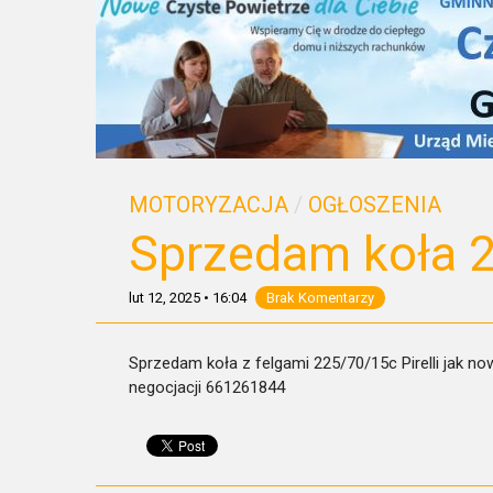
MOTORYZACJA
/
OGŁOSZENIA
Sprzedam koła 
lut 12, 2025
•
16:04
Brak Komentarzy
Sprzedam koła z felgami 225/70/15c Pirelli jak n
negocjacji 661261844