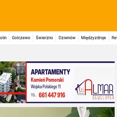
olin
Golczewo
Świerzno
Dziwnów
Międzyzdroje
Re