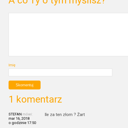
A co Ty o tym myślisz?
Imię
1 komentarz
STEFAN
mówi:
Ile za ten złom ? Żart
mar 16, 2018
o godzinie 17:50