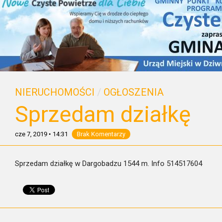
NIERUCHOMOŚCI
/
OGŁOSZENIA
Sprzedam działkę
cze 7, 2019
•
14:31
Brak Komentarzy
Sprzedam działkę w Dargobadzu 1544 m. Info 514517604