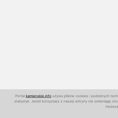
Portal
kamienskie.info
używa plików cookies i podobnych techn
statystyk. Jeżeli korzystasz z naszej witryny nie zmieniają
możesz 