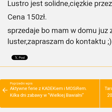
Lustro jest solidne,cięzkie prze
Cena 150zł.
sprzedaje bo mam w domu juz 
luster,zapraszam do kontaktu ;
Poprzedni wpis
Aktywne ferie z KADEKiem i MOSiRem.
Tar
Kilka dni zabawy w "Wielkiej Bawialni"
20