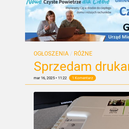
OGŁOSZENIA
/
RÓŻNE
Sprzedam druka
mar 16, 2025
•
11:22
1 Komentarz