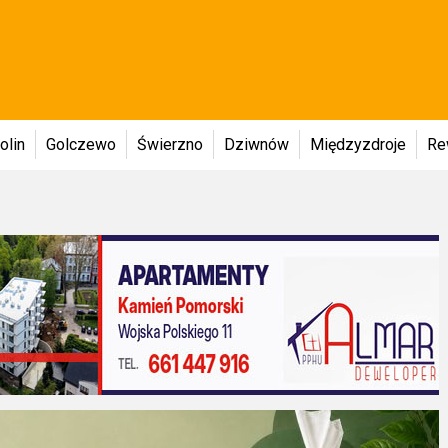
olin
Golczewo
Świerzno
Dziwnów
Międzyzdroje
Re