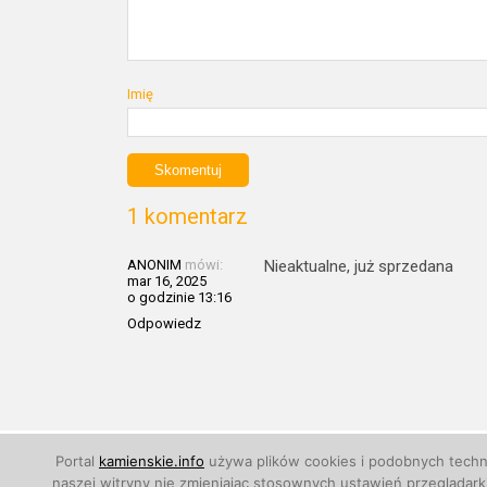
Imię
1 komentarz
ANONIM
mówi:
Nieaktualne, już sprzedana
mar 16, 2025
o godzinie 13:16
Odpowiedz
© 2011 - 2026
Kamienskie.info
. Wszelkie prawa zastr
Portal
kamienskie.info
używa plików cookies i podobnych techno
naszej witryny nie zmieniając stosownych ustawień przegląda