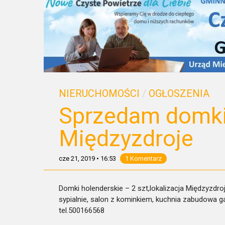
NIERUCHOMOŚCI
/
OGŁOSZENIA
Sprzedam domki
Międzyzdroje
cze 21, 2019
•
16:53
1 Komentarz
Domki holenderskie – 2 szt,lokalizacja Międzyzdr
sypialnie, salon z kominkiem, kuchnia zabudowa g
tel.500166568