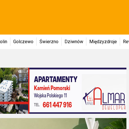
olin
Golczewo
Świerzno
Dziwnów
Międzyzdroje
Re