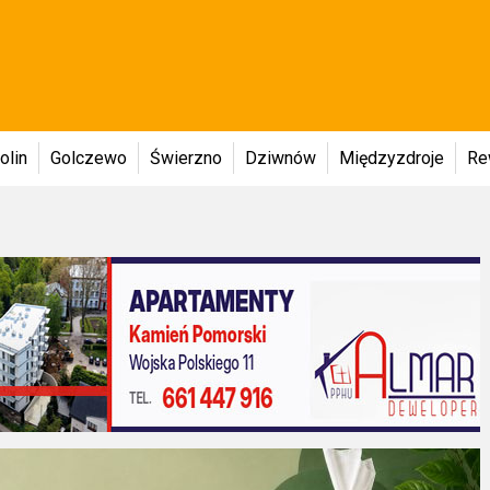
olin
Golczewo
Świerzno
Dziwnów
Międzyzdroje
Re