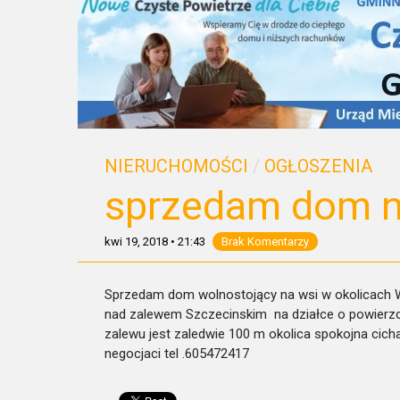
NIERUCHOMOŚCI
/
OGŁOSZENIA
sprzedam dom 
kwi 19, 2018
•
21:43
Brak Komentarzy
Sprzedam dom wolnostojący na wsi w okolicach 
nad zalewem Szczecinskim na działce o powierzc
zalewu jest zaledwie 100 m okolica spokojna cic
negocjaci tel .605472417