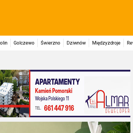
olin
Golczewo
Świerzno
Dziwnów
Międzyzdroje
Re