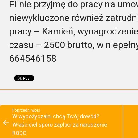
Pilnie przyjmę do pracy na umo
niewykluczone również zatrudni
pracy – Kamień, wynagrodzeni
czasu – 2500 brutto, w niepełny
664546158
Poprzedni wpis
W wypożyczalni chcą Twój dowód?
Właściciel sporo zapłaci za naruszenie
RODO