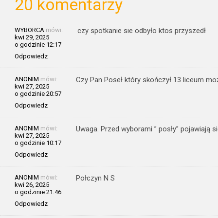
20 komentarzy
WYBORCA
mówi:
czy spotkanie sie odbyło ktos przyszedł
kwi 29, 2025
o godzinie 12:17
Odpowiedz
ANONIM
mówi:
Czy Pan Poseł który skończył 13 liceum mo
kwi 27, 2025
o godzinie 20:57
Odpowiedz
ANONIM
mówi:
Uwaga. Przed wyborami ” posły” pojawiają s
kwi 27, 2025
o godzinie 10:17
Odpowiedz
ANONIM
mówi:
Połczyn N S
kwi 26, 2025
o godzinie 21:46
Odpowiedz