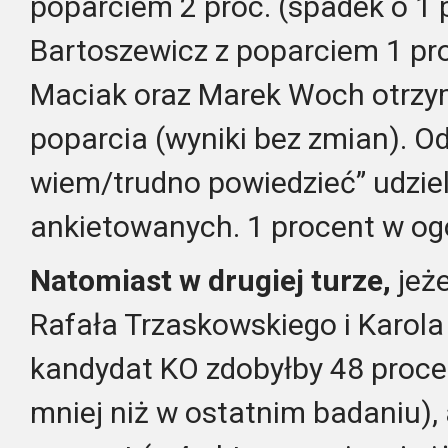
poparciem 2 proc. (spadek o 1 p
Bartoszewicz z poparciem 1 pro
Maciak oraz Marek Woch otrzym
poparcia (wyniki bez zmian). O
wiem/trudno powiedzieć” udzieli
ankietowanych. 1 procent w og
Natomiast w drugiej turze,
jeże
Rafała Trzaskowskiego i Karola
kandydat KO zdobyłby 48 procen
mniej niż w ostatnim badaniu),