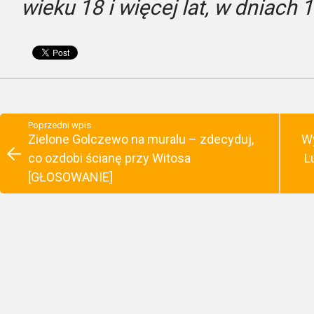
wieku 18 i więcej lat, w dniach
Poprzedni wpis
Zielone Golczewo na muralu – zdecyduj,
Wy
co ozdobi ścianę przy Witosa
L
[GŁOSOWANIE]