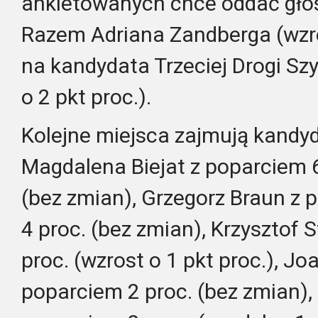
ankietowanych chce oddać głos
Razem Adriana Zandberga (wzros
na kandydata Trzeciej Drogi S
o 2 pkt proc.).
Kolejne miejsca zajmują kandy
Magdalena Biejat z poparciem 
(bez zmian), Grzegorz Braun 
4 proc. (bez zmian), Krzysztof
proc. (wzrost o 1 pkt proc.), J
poparciem 2 proc. (bez zmian),