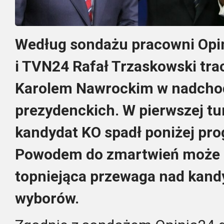
Według sondażu pracowni Opin
i TVN24 Rafał Trzaskowski tra
Karolem Nawrockim w nadcho
prezydenckich. W pierwszej tu
kandydat KO spadł poniżej pro
Powodem do zmartwień może b
topniejąca przewaga nad kandy
wyborów.