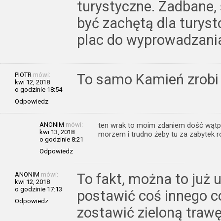
turystyczne. Zadbane
być zachętą dla turyst
plac do wyprowadzani
PIOTR
mówi:
To samo Kamień zrobi
kwi 12, 2018
o godzinie 18:54
Odpowiedz
ANONIM
mówi:
ten wrak to moim zdaniem dość wątpli
kwi 13, 2018
morzem i trudno żeby tu za zabytek r
o godzinie 8:21
Odpowiedz
ANONIM
mówi:
To fakt, można to już 
kwi 12, 2018
o godzinie 17:13
postawić coś innego co
Odpowiedz
zostawić zieloną trawę