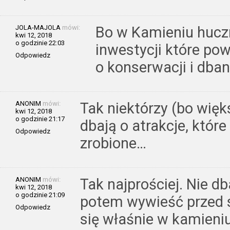
JOLA-MAJOLA
mówi:
Bo w Kamieniu hucz
kwi 12, 2018
o godzinie 22:03
inwestycji które po
Odpowiedz
o konserwacji i dbani
ANONIM
mówi:
Tak niektórzy (bo wię
kwi 12, 2018
o godzinie 21:17
dbają o atrakcje, któr
Odpowiedz
zrobione…
ANONIM
mówi:
Tak najprościej. Nie d
kwi 12, 2018
o godzinie 21:09
potem wywieść przed 
Odpowiedz
się właśnie w kamieniu