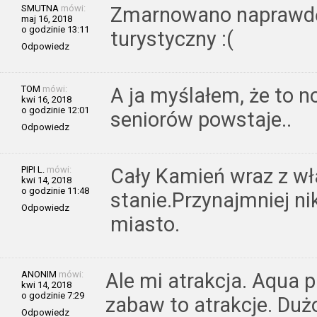
SMUTNA
mówi:
Zmarnowano naprawdę
maj 16, 2018
o godzinie 13:11
turystyczny :(
Odpowiedz
TOM
mówi:
A ja myślałem, że to n
kwi 16, 2018
o godzinie 12:01
seniorów powstaje..
Odpowiedz
PIPI L.
mówi:
Cały Kamień wraz z wł
kwi 14, 2018
o godzinie 11:48
stanie.Przynajmniej ni
Odpowiedz
miasto.
ANONIM
mówi:
Ale mi atrakcja. Aqua p
kwi 14, 2018
o godzinie 7:29
zabaw to atrakcje. Du
Odpowiedz