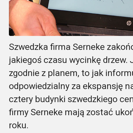
Szwedzka firma Serneke zakoń
jakiegoś czasu wycinkę drzew. J
zgodnie z planem, to jak informu
odpowiedzialny za ekspansję na
cztery budynki szwedzkiego c
firmy Serneke mają zostać uko
roku.