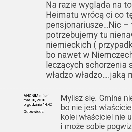
Na razie wygląda na t
Heimatu wrócą ci co tę
pensjonariusze…Nic – t
potrzebujemy tu nien
niemieckich ( przypad
bo nawet w Niemczech n
leczących schorzenia 
władzo władzo….jaką 
ANONIM
mówi:
Mylisz się. Gmina n
mar 18, 2018
o godzinie 14:42
bo nie jest właścic
Odpowiedz
kolei właściciel nie
i może sobie pogwizd