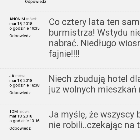
Odpowiedz
ANONIM
mówi:
Co cztery lata ten sam 
mar 18, 2018
o godzinie 19:35
burmistrza! Wstydu nie 
Odpowiedz
nabrać. Niedługo wiosn
fajnie!!!!
JA
mówi:
Niech zbudują hotel dl
mar 18, 2018
o godzinie 18:38
juz wolnych mieszkań 
Odpowiedz
TOM
mówi:
Ja myślę, że wszyscy br
mar 18, 2018
o godzinie 13:16
nie robili..czekając na 
Odpowiedz