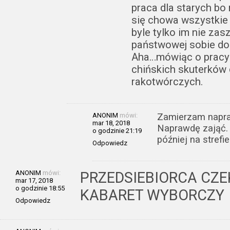
praca dla starych bo
się chowa wszystkie 
byle tylko im nie zas
państwowej sobie doc
Aha…mówiąc o pracy 
chińskich skuterków 
rakotwórczych.
ANONIM
mówi:
Zamierzam napra
mar 18, 2018
Naprawdę zająć. 
o godzinie 21:19
później na strefie
Odpowiedz
ANONIM
mówi:
PRZEDSIEBIORCA CZE
mar 17, 2018
o godzinie 18:55
KABARET WYBORCZY
Odpowiedz