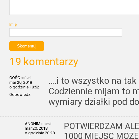
Imię
19 komentarzy
GOŚĆ
mówi:
….i to wszystko na tak 
mar 20, 2018
o godzinie 18:52
Codziennie mijam to mi
Odpowiedz
wymiary działki pod dom
ANONIM
mówi:
POTWIERDZAM ALE 
mar 20, 2018
o godzinie 20:28
1000 MIEJSC MOZE