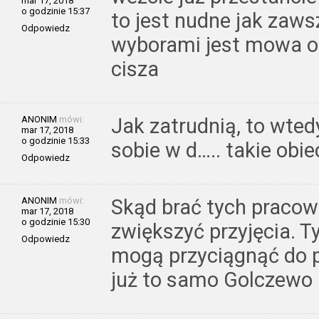
mar 17, 2018
o godzinie 15:37
to jest nudne jak zaws
Odpowiedz
wyborami jest mowa o 
cisza
ANONIM
mówi:
Jak zatrudnią, to wted
mar 17, 2018
o godzinie 15:33
sobie w d….. takie obi
Odpowiedz
ANONIM
mówi:
Skąd brać tych praco
mar 17, 2018
o godzinie 15:30
zwiększyć przyjęcia. T
Odpowiedz
mogą przyciągnąć do p
już to samo Golczewo