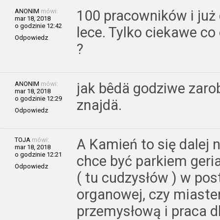
ANONIM
mówi:
100 pracowników i już 
mar 18, 2018
o godzinie 12:42
lece. Tylko ciekawe co d
Odpowiedz
?
ANONIM
mówi:
jak bêdä godziwe zarobk
mar 18, 2018
o godzinie 12:29
znajdä.
Odpowiedz
TOJA
mówi:
A Kamień to się dalej
mar 18, 2018
o godzinie 12:21
chce być parkiem geri
Odpowiedz
( tu cudzysłów ) w pos
organowej, czy miaste
przemysłową i praca d