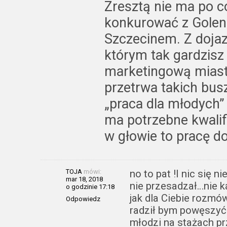
Zresztą nie ma po c
konkurować z Gole
Szczecinem. Z doja
którym tak gardzisz
marketingową miast
przetrwa takich bus
„praca dla młodych”
ma potrzebne kwalifi
w głowie to pracę d
TOJA
mówi:
no to pat !I nic się n
mar 18, 2018
nie przesadzał…nie ka
o godzinie 17:18
jak dla Ciebie rozmó
Odpowiedz
radził bym powęszyć j
młodzi na stażach pr