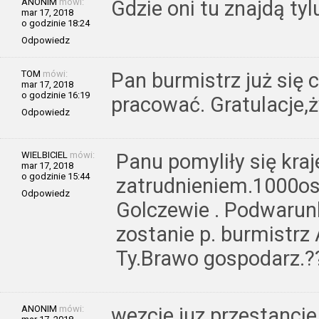
ANONIM
mówi:
Gdzie oni tu znajdą tyl
mar 17, 2018
o godzinie 18:24
Odpowiedz
TOM
mówi:
Pan burmistrz już się 
mar 17, 2018
o godzinie 16:19
pracować. Gratulacje
Odpowiedz
WIELBICIEL
mówi:
Panu pomyliły się kraj
mar 17, 2018
o godzinie 15:44
zatrudnieniem.1000osó
Odpowiedz
Golczewie . Podwarun
zostanie p. burmistrz 
Ty.Brawo gospodarz.?
ANONIM
mówi:
wezcie juz przestancie