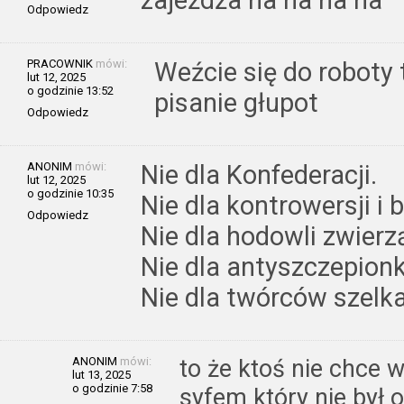
Odpowiedz
PRACOWNIK
mówi:
Weźcie się do roboty 
lut 12, 2025
o godzinie 13:52
pisanie głupot
Odpowiedz
ANONIM
mówi:
Nie dla Konfederacji.
lut 12, 2025
o godzinie 10:35
Nie dla kontrowersji i
Odpowiedz
Nie dla hodowli zwierz
Nie dla antyszczepio
Nie dla twórców szelka
ANONIM
mówi:
to że ktoś nie chce 
lut 13, 2025
o godzinie 7:58
syfem który nie był o