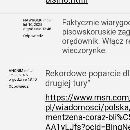
NAWROCKI
mówi:
Faktycznie wiarygo
lut 16, 2025
o godzinie 12:46
pisowskoruskie zagł
Odpowiedz
orędownik. Włącz re
wieczorynke.
ANONIM
mówi:
Rekordowe poparcie dl
lut 11, 2025
o godzinie 18:40
drugiej tury”
Odpowiedz
https://www.msn.com/
pl/wiadomosci/polska
mentzena-coraz-bli%C5
AA1yLJfs?ocid=BingN