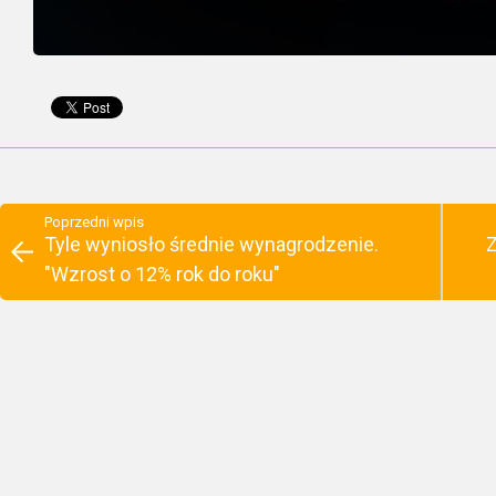
Poprzedni wpis
Tyle wyniosło średnie wynagrodzenie.
Z
"Wzrost o 12% rok do roku"