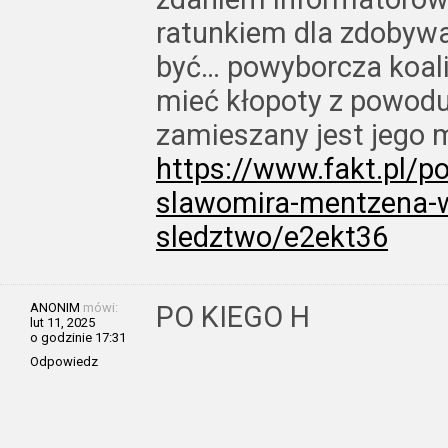
ratunkiem dla zdobyw
być… powyborcza koali
mieć kłopoty z powodu
zamieszany jest jego m
https://www.fakt.pl/po
slawomira-mentzena-w-
sledztwo/e2ekt36
ANONIM
mówi:
PO KIEGO H
lut 11, 2025
o godzinie 17:31
Odpowiedz