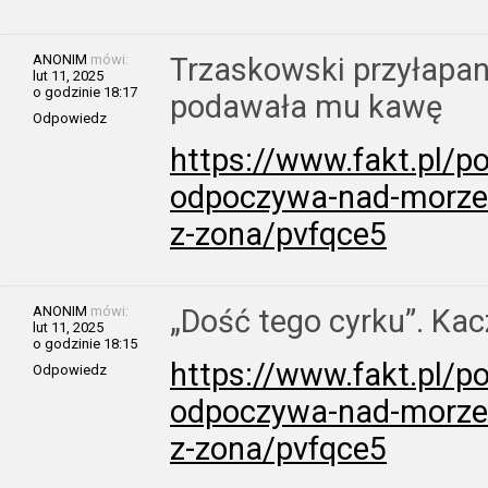
ANONIM
mówi:
Trzaskowski przyłapa
lut 11, 2025
o godzinie 18:17
podawała mu kawę
Odpowiedz
https://www.fakt.pl/po
odpoczywa-nad-morzem
z-zona/pvfqce5
ANONIM
mówi:
„Dość tego cyrku”. Ka
lut 11, 2025
o godzinie 18:15
https://www.fakt.pl/po
Odpowiedz
odpoczywa-nad-morzem
z-zona/pvfqce5