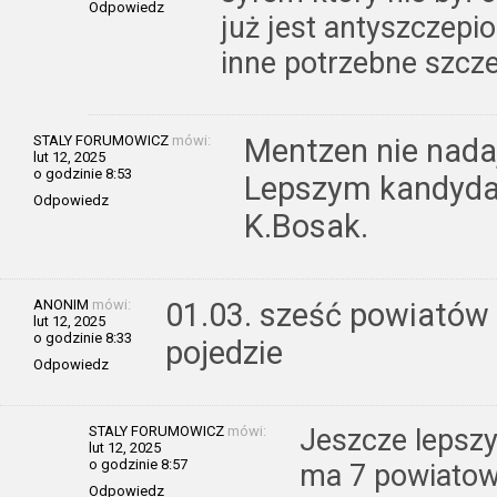
Odpowiedz
już jest antyszczep
inne potrzebne szcze
STALY FORUMOWICZ
mówi:
Mentzen nie nadaj
lut 12, 2025
o godzinie 8:53
Lepszym kandydat
Odpowiedz
K.Bosak.
ANONIM
mówi:
01.03. sześć powiatów -
lut 12, 2025
o godzinie 8:33
pojedzie
Odpowiedz
STALY FORUMOWICZ
mówi:
Jeszcze lepszy
lut 12, 2025
o godzinie 8:57
ma 7 powiatow 
Odpowiedz