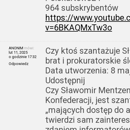
964 subskrybentów
https://www.youtube
v=6BKAQMxTw3o
ANONIM
mówi:
Czy ktoś szantażuje S
lut 11, 2025
o godzinie 17:32
brat i prokuratorskie 
Odpowiedz
Data utworzenia: 8 maj
Udostępnij
Czy Sławomir Mentzen,
Konfederacji, jest sza
„mających dostęp do a
twierdzi sam zainter
zdaniem informatorów