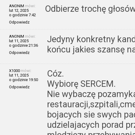
ANONIM
mówi:
Odbierze trochę głosów
lut 12, 2025
o godzinie 7:42
Odpowiedz
ANONIM
mówi:
Jedyny konkretny kand
lut 11, 2025
o godzinie 21:36
końcu jakies szansę na
Odpowiedz
X1000
mówi:
Cóz.
lut 11, 2025
o godzinie 19:50
Wybiorę SERCEM.
Odpowiedz
Nie wybaczę pozamyk
restauracji,szpitali,cm
bojacych sie swych pa
udzielajacych porad pr
mlodziezy przebywani