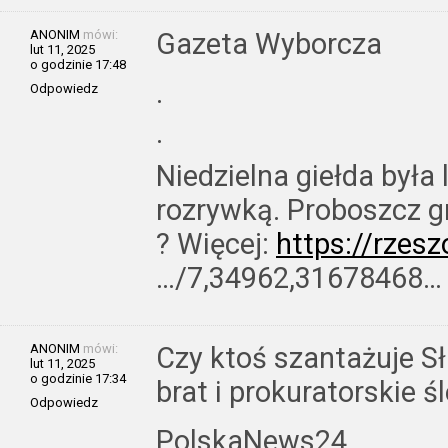
ANONIM
mówi:
Gazeta Wyborcza
lut 11, 2025
o godzinie 17:48
.
Odpowiedz
·
Niedzielna giełda była
rozrywką. Proboszcz g
? Więcej:
https://rzes
…/7,34962,31678468…
ANONIM
mówi:
Czy ktoś szantażuje S
lut 11, 2025
o godzinie 17:34
brat i prokuratorskie 
Odpowiedz
PolskaNews24