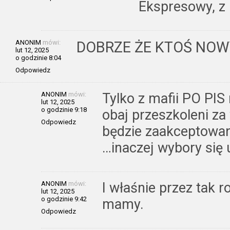
Ekspresowy, z 
ANONIM
mówi:
DOBRZE ŻE KTOŚ NOWY
lut 12, 2025
o godzinie 8:04
Odpowiedz
ANONIM
mówi:
Tylko z mafii PO PI
lut 12, 2025
o godzinie 9:18
obaj przeszkoleni za
Odpowiedz
będzie zaakceptowan
…inaczej wybory się 
ANONIM
mówi:
I właśnie przez tak
lut 12, 2025
o godzinie 9:42
mamy.
Odpowiedz