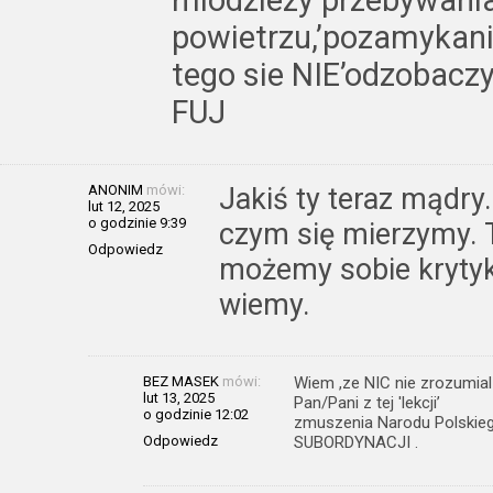
powietrzu,’pozamykani
tego sie NIE’odzobaczy
FUJ
ANONIM
mówi:
Jakiś ty teraz mądry
lut 12, 2025
o godzinie 9:39
czym się mierzymy. 
Odpowiedz
możemy sobie krytyk
wiemy.
BEZ MASEK
mówi:
Wiem ,ze NIC nie zrozumial
lut 13, 2025
Pan/Pani z tej 'lekcji’
o godzinie 12:02
zmuszenia Narodu Polskie
Odpowiedz
SUBORDYNACJI .