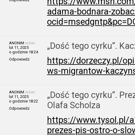
https://www.msn.com/p
adama-bodnara-zobac
ocid=msedgntp&pc=D
ANONIM
mówi:
„Dość tego cyrku”. Ka
lut 11, 2025
o godzinie 18:24
https://dorzeczy.pl/op
Odpowiedz
ws-migrantow-kaczyns
ANONIM
mówi:
„Dość tego cyrku”. Pre
lut 11, 2025
o godzinie 18:22
Olafa Scholza
Odpowiedz
https://www.tysol.pl/
prezes-pis-ostro-o-sl