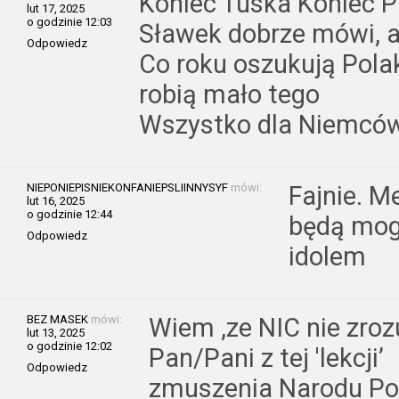
Koniec Tuska Koniec P
lut 17, 2025
o godzinie 12:03
Sławek dobrze mówi, a 
Odpowiedz
Co roku oszukują Polak
robią mało tego
Wszystko dla Niemców 
NIEPONIEPISNIEKONFANIEPSLIINNYSYF
mówi:
Fajnie. M
lut 16, 2025
o godzinie 12:44
będą mogl
Odpowiedz
idolem
BEZ MASEK
mówi:
Wiem ,ze NIC nie zro
lut 13, 2025
o godzinie 12:02
Pan/Pani z tej 'lekcji’
Odpowiedz
zmuszenia Narodu Po