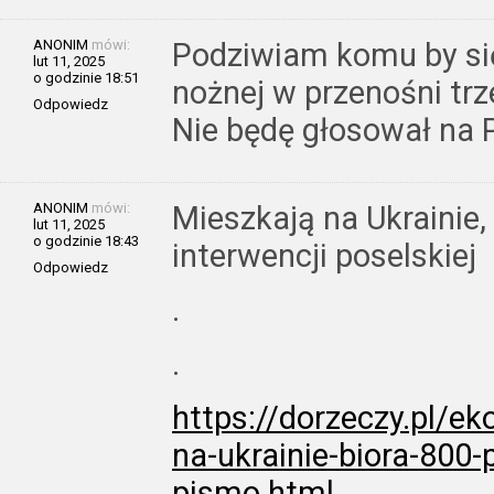
ANONIM
mówi:
Podziwiam komu by się
lut 11, 2025
o godzinie 18:51
nożnej w przenośni tr
Odpowiedz
Nie będę głosował na P
ANONIM
mówi:
Mieszkają na Ukrainie,
lut 11, 2025
o godzinie 18:43
interwencji poselskiej
Odpowiedz
.
.
https://dorzeczy.pl/e
na-ukrainie-biora-800-
pismo.html