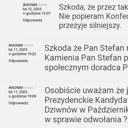
ANONIM
mówi:
Szkoda, że przez taki
lut 12, 2025
o godzinie 13:07
Nie popieram Konfed
Odpowiedz
przeżyje silniejszy.
ANONIM
mówi:
Szkoda że Pan Stefan 
lut 11, 2025
o godzinie 19:22
Kamienia Pan Stefan 
Odpowiedz
społecznym doradca P
ANONIM
mówi:
Osobiście uważam że j
lut 11, 2025
o godzinie 19:09
Prezydenckie Kandyda
Odpowiedz
Dziwnów w Październi
w sprawie odwołania ?