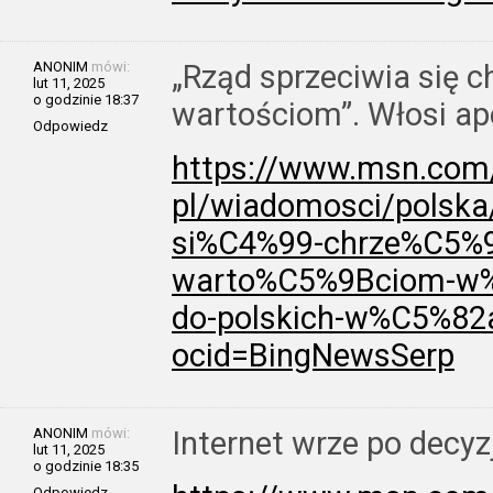
ANONIM
mówi:
„Rząd sprzeciwia się c
lut 11, 2025
o godzinie 18:37
wartościom”. Włosi ap
Odpowiedz
https://www.msn.com/
pl/wiadomosci/polska
si%C4%99-chrze%C5%
warto%C5%9Bciom-w%
do-polskich-w%C5%82
ocid=BingNewsSerp
ANONIM
mówi:
Internet wrze po dec
lut 11, 2025
o godzinie 18:35
Odpowiedz