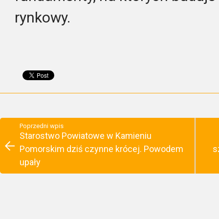
rynkowy.
Poprzedni wpis
Starostwo Powiatowe w Kamieniu
Pomorskim dziś czynne krócej. Powodem
s
upały