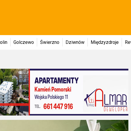
olin
Golczewo
Świerzno
Dziwnów
Międzyzdroje
Re