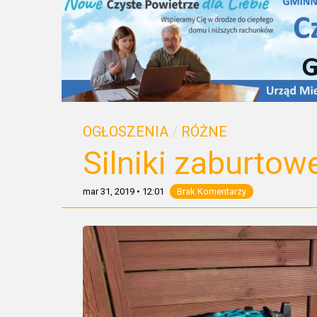
OGŁOSZENIA
/
RÓŻNE
Silniki zaburtow
mar 31, 2019
•
12:01
Brak Komentarzy