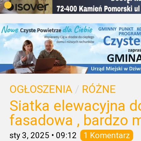
OGŁOSZENIA
/
RÓŻNE
Siatka elewacyjna d
fasadowa , bardzo 
sty 3, 2025
•
09:12
1 Komentarz