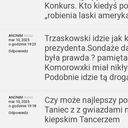
Konkurs. Kto kiedyś p
„robienia laski amery
ANONIM
mówi:
Trzaskowski idzie jak
mar 10, 2025
o godzinie 19:23
prezydenta.Sondaże da
Odpowiedz
była prawda ? pamięta
Komorowxki miał nikły
Podobnie idzie tą dro
ANONIM
mówi:
Czy może najlepszy po
mar 10, 2025
o godzinie 19:18
Taniec z z gwiazdami m
Odpowiedz
kiepskim Tancerzem