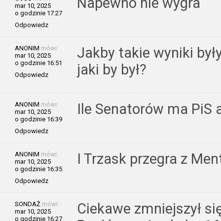
Napewno nie wygra
mar 10, 2025
o godzinie 17:27
Odpowiedz
ANONIM
mówi:
Jakby takie wyniki by
mar 10, 2025
o godzinie 16:51
jaki by był?
Odpowiedz
ANONIM
mówi:
Ile Senatorów ma PiS a
mar 10, 2025
o godzinie 16:39
Odpowiedz
ANONIM
mówi:
I Trzask przegra z Me
mar 10, 2025
o godzinie 16:35
Odpowiedz
SONDAŻ
mówi:
Ciekawe zmniejszył si
mar 10, 2025
o godzinie 16:27