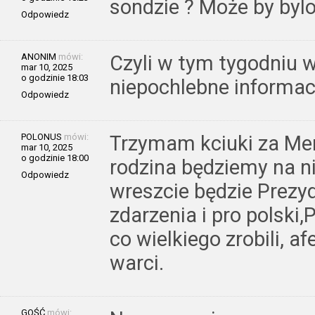
sondzie ? Może by bylo
Odpowiedz
ANONIM
mówi:
Czyli w tym tygodniu
mar 10, 2025
o godzinie 18:03
niepochlebne informacj
Odpowiedz
POLONUS
mówi:
Trzymam kciuki za Ment
mar 10, 2025
o godzinie 18:00
rodzina będziemy na n
Odpowiedz
wreszcie będzie Prezy
zdarzenia i pro polski,P
co wielkiego zrobili, af
warci.
GOŚĆ
mówi: