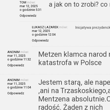
TOM
mówi:
a jak on to zrobi? c
mar 12, 2025
o godzinie 5:31
Odpowiedz
ŁUKASZ LAZAREK
mówi:
Inicjatywa prezydenc
mar 12, 2025
o godzinie 12:04
Odpowiedz
ANONIM
mówi:
Metzen klamca narod n
mar 11, 2025
o godzinie 11:32
katastrofa w Polsce
Odpowiedz
ANONIM
mówi:
Jestem starą, ale nap
mar 11, 2025
o godzinie 11:04
,ani na Trzaskoskiego,
Odpowiedz
Mentzena absolutnie.O
radość. Żaden z nich