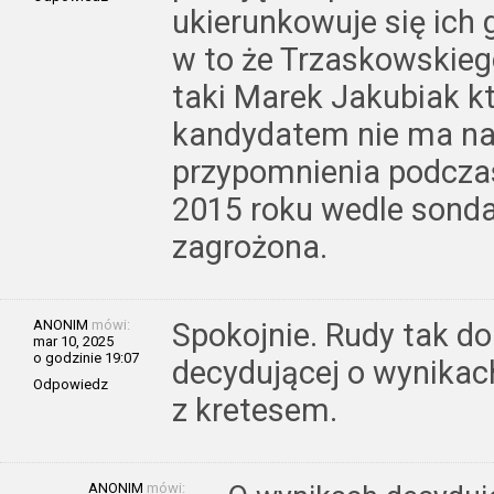
ukierunkowuje się ich 
w to że Trzaskowskieg
taki Marek Jakubiak kt
kandydatem nie ma naw
przypomnienia podcza
2015 roku wedle sonda
zagrożona.
ANONIM
mówi:
Spokojnie. Rudy tak do
mar 10, 2025
o godzinie 19:07
decydującej o wynikac
Odpowiedz
z kretesem.
ANONIM
mówi: