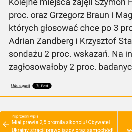
Kolejne miejsca zajęli Szymon 
proc. oraz Grzegorz Braun i Mag
których głosować chce po 3 pr
Adrian Zandberg i Krzysztof St
sondażu 2 proc. wskazań. Na i
zagłosowałoby 2 proc. badanyc
Udostępnij
Poprzedni wpis
Miał prawie 2,5 promila alkoholu! Obywatel
Ukrainy stracił prawo jazdy oraz samochód!
w