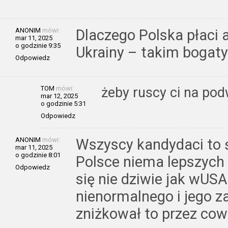
ANONIM
mówi:
Dlaczego Polska płaci 
mar 11, 2025
o godzinie 9:35
Ukrainy – takim boga
Odpowiedz
TOM
mówi:
żeby ruscy ci na pod
mar 12, 2025
o godzinie 5:31
Odpowiedz
ANONIM
mówi:
Wszyscy kandydaci to ś
mar 11, 2025
o godzinie 8:01
Polsce niema lepszych 
Odpowiedz
się nie dziwie jak wUSA
nienormalnego i jego z
zniżkował to przez cow