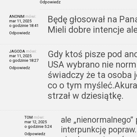
Odpowiedz
ANONIM
mówi:
Będę głosował na Pana
mar 11, 2025
o godzinie 18:41
Mieli dobre intencje al
Odpowiedz
JAGODA
mówi:
Gdy ktoś pisze pod a
mar 11, 2025
o godzinie 18:27
USA wybrano nie norma
Odpowiedz
świadczy że ta osoba 
co o tym myśleć.Akura
strzał w dziesiątkę.
TOM
mówi:
ale „nienormalnego” 
mar 12, 2025
o godzinie 5:24
interpunkcję popraw…
Odpowiedz