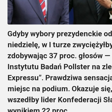
Gdyby wybory prezydenckie odb
niedzielę, w I turze zwyciężyłb
zdobywając 37 proc. głosów —
Instytutu Badań Pollster na zl
Expressu”. Prawdziwa sensacja
miejsc na podium. Okazuje się,
wszedłby lider Konfederacji S
wynikiem 22 proc.