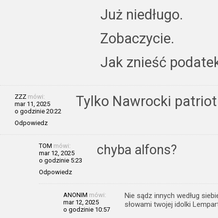
Już niedługo.
Zobaczycie.
Jak znieść podatek
ZZZ
mówi:
Tylko Nawrocki patriot
mar 11, 2025
o godzinie 20:22
Odpowiedz
TOM
mówi:
chyba alfons?
mar 12, 2025
o godzinie 5:23
Odpowiedz
ANONIM
mówi:
Nie sądz innych według siebie
mar 12, 2025
słowami twojej idolki Lempart
o godzinie 10:57