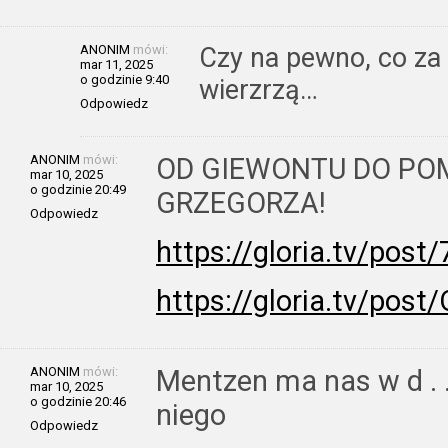
ANONIM
mówi:
Czy na pewno, co za 
mar 11, 2025
o godzinie 9:40
wierzrzą…
Odpowiedz
ANONIM
mówi:
OD GIEWONTU DO PO
mar 10, 2025
o godzinie 20:49
GRZEGORZA!
Odpowiedz
https://gloria.tv/po
https://gloria.tv/p
ANONIM
mówi:
Mentzen ma nas w d . ….
mar 10, 2025
o godzinie 20:46
niego
Odpowiedz