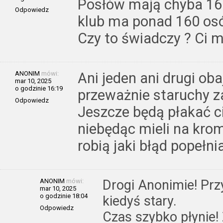
Posłów mają chyba 16
Odpowiedz
klub ma ponad 160 osób
Czy to świadczy ? Ci m
ANONIM
mówi:
Ani jeden ani drugi oba
mar 10, 2025
o godzinie 16:19
przeważnie staruchy z
Odpowiedz
Jeszcze będą płakać ci
niebędąc mieli na kro
robią jaki błąd popełnia
ANONIM
mówi:
Drogi Anonimie! Przy
mar 10, 2025
o godzinie 18:04
kiedyś stary.
Odpowiedz
Czas szybko płynie!