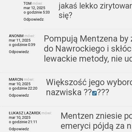
TOM
mówi:
jakaś lekko zirytowa
mar 12, 2025
o godzinie 5:33
się?
Odpowiedz
ANONIM
mówi:
Pompują Mentzena by 
mar 11, 2025
o godzinie 0:39
do Nawrockiego i skłóci
Odpowiedz
lewackie metody, nie 
MARCIN
mówi:
Większość jego wyborc
mar 10, 2025
o godzinie 22:20
nazwiska ??‍
???
Odpowiedz
ŁUKASZ LAZAREK
mówi:
Mentzen zniesie po
mar 10, 2025
o godzinie 21:11
emeryci pójdą za n
Odpowiedz