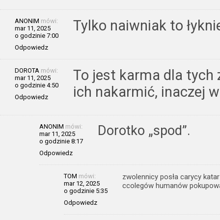
ANONIM
mówi:
Tylko naiwniak to łykni
mar 11, 2025
o godzinie 7:00
Odpowiedz
DOROTA
mówi:
To jest karma dla tych
mar 11, 2025
o godzinie 4:50
ich nakarmić, inaczej w
Odpowiedz
ANONIM
mówi:
Dorotko „spod”.
mar 11, 2025
o godzinie 8:17
Odpowiedz
TOM
mówi:
zwolennicy posła carycy kata
mar 12, 2025
ccolegów humanów pokupow
o godzinie 5:35
Odpowiedz