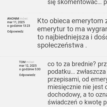
się skomentować… 
ANONIM
mówi:
Kto obieca emerytom z
mar 11, 2025
o godzinie 13:23
emerytur to ma wygran
Odpowiedz
to najbiedniejsza i doś
społeczeństwa .
TOM
mówi:
co to za brednie? pr
mar 12, 2025
o godzinie 5:30
podatku… zwłaszcza c
Odpowiedz
przepisami, od emery
miesięcznie nie jes
dochodowy, a to ozn
świadczeń o kwotę p