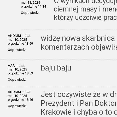
O wynikach decyduje
mar 11, 2025
o godzinie 11:14
ciemnej masy i menel
Odpowiedz
którzy uczciwie prac
ANONIM
mówi:
widzę nowa skarbnica
mar 10, 2025
o godzinie 18:59
komentarzach objawiła
Odpowiedz
AAA
mówi:
baju baju
mar 10, 2025
o godzinie 18:53
Odpowiedz
ANONIM
mówi:
Jest oczywiste że w dr
mar 10, 2025
o godzinie 18:46
Prezydent i Pan Dokto
Odpowiedz
Krakowie i chyba o to 