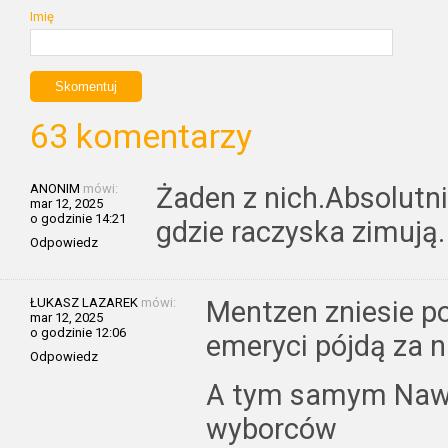
Imię
63 komentarzy
ANONIM
mówi:
Żaden z nich.Absolutn
mar 12, 2025
o godzinie 14:21
gdzie raczyska zimują.
Odpowiedz
ŁUKASZ LAZAREK
mówi:
Mentzen zniesie po
mar 12, 2025
o godzinie 12:06
emeryci pójdą za n
Odpowiedz
A tym samym Nawr
wyborców