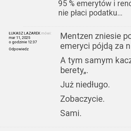
95 % emerytów i renc
nie płaci podatku…
ŁUKASZ LAZAREK
mówi:
Mentzen zniesie po
mar 11, 2025
o godzinie 12:37
emeryci pójdą za n
Odpowiedz
A tym samym kacz
berety„.
Już niedługo.
Zobaczycie.
Sami.