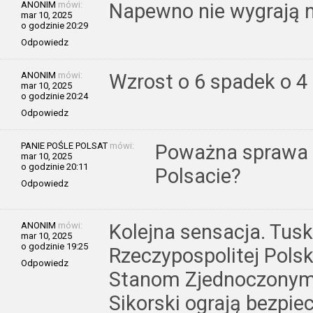
ANONIM
mówi:
Napewno nie wygrają ni
mar 10, 2025
o godzinie 20:29
Odpowiedz
ANONIM
mówi:
Wzrost o 6 spadek o 4
mar 10, 2025
o godzinie 20:24
Odpowiedz
PANIE POŚLE POLSAT
mówi:
Poważna sprawa 
mar 10, 2025
o godzinie 20:11
Polsacie?
Odpowiedz
ANONIM
mówi:
Kolejna sensacja. Tusk 
mar 10, 2025
o godzinie 19:25
Rzeczypospolitej Polsk
Odpowiedz
Stanom Zjednoczonym?
Sikorski ograją bezpi