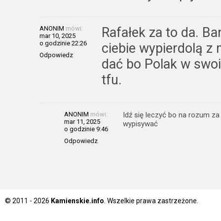
ANONIM
mówi:
Rafałek za to da. B
mar 10, 2025
o godzinie 22:26
ciebie wypierdolą z
Odpowiedz
dać bo Polak w swo
tfu.
ANONIM
mówi:
Idź się leczyć bo na rozum za
mar 11, 2025
wypisywać
o godzinie 9:46
Odpowiedz
© 2011 - 2026
Kamienskie.info
. Wszelkie prawa zastrzeżone.