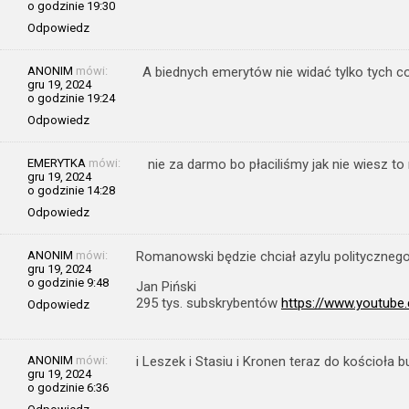
o godzinie 19:30
Odpowiedz
ANONIM
mówi:
A biednych emerytów nie widać tylko tych c
gru 19, 2024
o godzinie 19:24
Odpowiedz
EMERYTKA
mówi:
nie za darmo bo płaciliśmy jak nie wiesz to
gru 19, 2024
o godzinie 14:28
Odpowiedz
ANONIM
mówi:
Romanowski będzie chciał azylu polityczneg
gru 19, 2024
o godzinie 9:48
Jan Piński
295 tys. subskrybentów
https://www.youtub
Odpowiedz
ANONIM
mówi:
i Leszek i Stasiu i Kronen teraz do kościoła 
gru 19, 2024
o godzinie 6:36