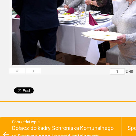
«
‹
z
48
Poprzedni wpis
Dołącz do kadry Schroniska Komunalnego
Spo