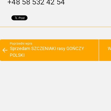
+48 58 532 42 54
Poprzedni wpis
Sprzedam SZCZENIAKI rasy GOŃCZY
W
POLSKI